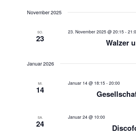
D
n
c
a
h
November 2025
s
t
l
u
ü
t
m
s
23. November 2025 @ 20:15
-
21:
SO.
w
23
a
s
Walzer u
ä
e
l
h
l
l
w
t
e
Januar 2026
o
n
u
r
.
t
n
Januar 14 @ 18:15
-
20:00
MI.
e
14
g
i
Gesellschaf
n
e
g
e
n
Januar 24 @ 10:00
SA.
b
24
S
e
Discof
n