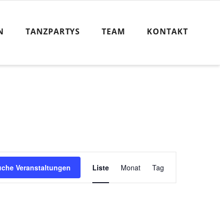
N
TANZPARTYS
TEAM
KONTAKT
V
uche Veranstaltungen
Liste
Monat
Tag
e
r
a
n