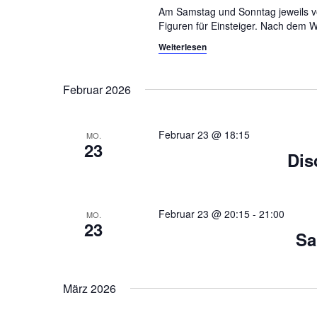
u
.
Am Samstag und Sonntag jeweils von
S
c
Figuren für Einsteiger. Nach dem 
u
Weiterlesen
h
c
h
e
e
Februar 2026
n
u
a
n
c
Februar 23 @ 18:15
MO.
h
23
d
Dis
V
A
e
r
n
a
Februar 23 @ 20:15
-
21:00
MO.
n
23
s
Sa
s
i
t
a
c
l
März 2026
t
h
u