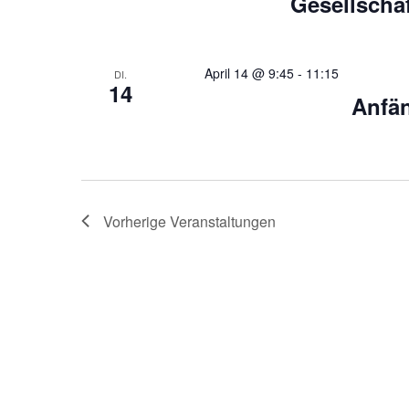
Gesellschaf
o
n
April 14 @ 9:45
-
11:15
DI.
14
Anfän
Vorherige
Veranstaltungen