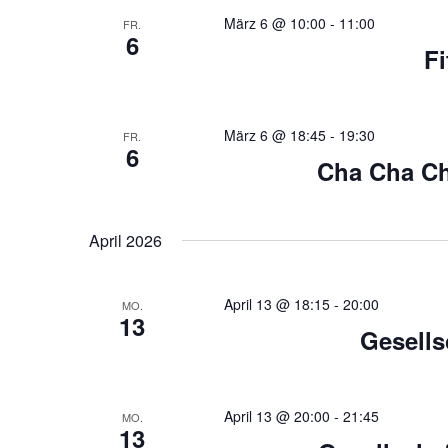
t
n
März 6 @ 10:00
-
11:00
FR.
6
g
e
F
e
n
n
S
,
c
März 6 @ 18:45
-
19:30
FR.
6
h
N
Cha Cha Ch
l
a
ü
s
v
April 2026
s
e
i
l
g
April 13 @ 18:15
-
20:00
w
MO.
13
o
Gesells
a
r
t
t
.
i
April 13 @ 20:00
-
21:45
MO.
13