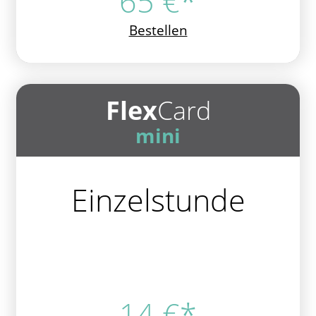
65 €*
Bestellen
Flex
Card
mini
Einzelstunde
14 €*