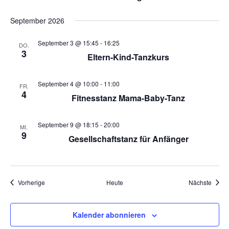
c
-
N
h
September 2026
a
e
September 3 @ 15:45
-
16:25
v
DO.
3
u
Eltern-Kind-Tanzkurs
i
n
g
September 4 @ 10:00
-
11:00
FR.
a
d
4
Fitnesstanz Mama-Baby-Tanz
t
A
i
September 9 @ 18:15
-
20:00
MI.
n
o
9
Gesellschaftstanz für Anfänger
n
s
i
Veranstaltungen
Veran
Vorherige
Heute
Nächste
c
h
Kalender abonnieren
t