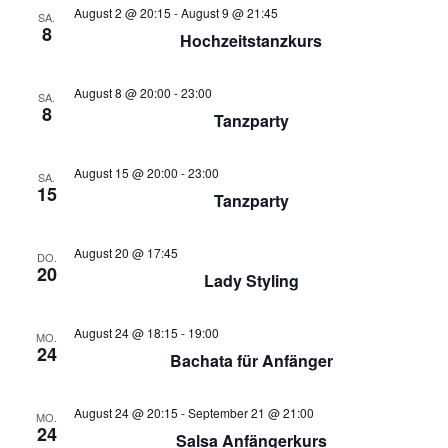
ä
t
August 2 @ 20:15
-
August 9 @ 21:45
s
SA.
h
8
a
Hochzeitstanzkurs
l
t
l
e
a
t
n
August 8 @ 20:00
-
23:00
SA.
8
.
u
Tanzparty
l
n
t
g
August 15 @ 20:00
-
23:00
SA.
15
u
Tanzparty
A
n
n
August 20 @ 17:45
s
DO.
g
20
Lady Styling
i
e
c
August 24 @ 18:15
-
19:00
MO.
n
h
24
Bachata für Anfänger
t
S
e
u
August 24 @ 20:15
-
September 21 @ 21:00
MO.
n
24
Salsa Anfängerkurs