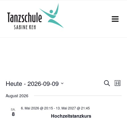
Zum
Inhalt
springen
V
V
Heute
 - 
2026-09-09
S
L
e
u
D
e
i
c
August 2026
a
r
s
r
h
t
t
a
e
6. Mai 2026 @ 20:15
-
13. Mai 2027 @ 21:45
u
SA.
e
a
n
8
m
Hochzeitstanzkurs
s
w
n