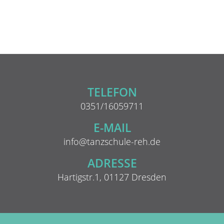
e
n
,
N
a
TELEFON
v
0351/16059711
i
E-MAIL
g
info@tanzschule-reh.de
a
ADRESSE
t
Hartigstr.1, 01127 Dresden
i
o