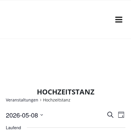
Zum
Inhalt
springen
HOCHZEITSTANZ
Veranstaltungen
Hochzeitstanz
V
V
2026-05-08
S
T
e
u
D
e
a
c
Laufend
a
r
g