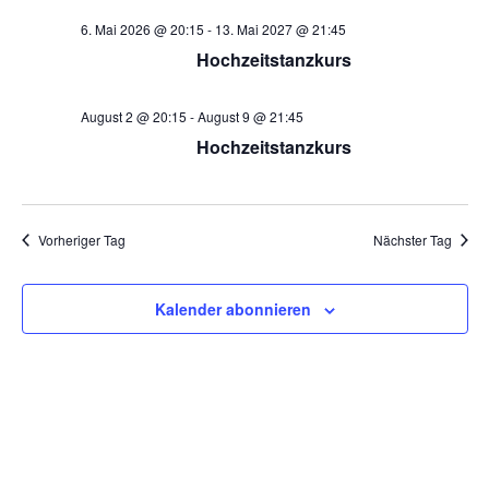
r
h
t
a
6. Mai 2026 @ 20:15
-
13. Mai 2027 @ 21:45
e
u
a
n
Hochzeitstanzkurs
m
s
w
n
ä
t
August 2 @ 20:15
-
August 9 @ 21:45
s
h
a
Hochzeitstanzkurs
l
t
l
e
a
t
n
.
u
Vorheriger Tag
Nächster Tag
l
n
t
g
Kalender abonnieren
u
A
n
n
s
g
i
e
c
h