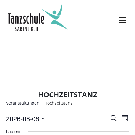
Zum
Inhalt
springen
HOCHZEITSTANZ
Veranstaltungen
Hochzeitstanz
V
V
2026-08-08
S
T
e
u
D
e
a
c
Laufend
a
r
g