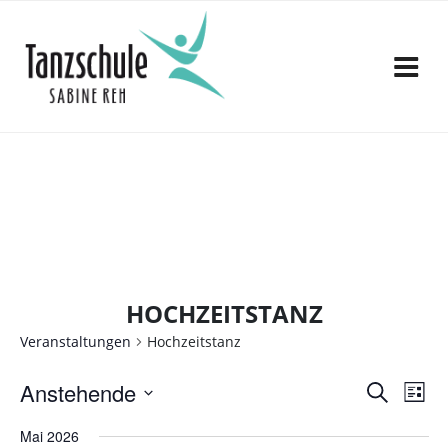
Zum
Inhalt
springen
HOCHZEITSTANZ
Veranstaltungen
Hochzeitstanz
V
V
Anstehende
S
L
e
u
D
e
i
c
Mai 2026
a
r
s