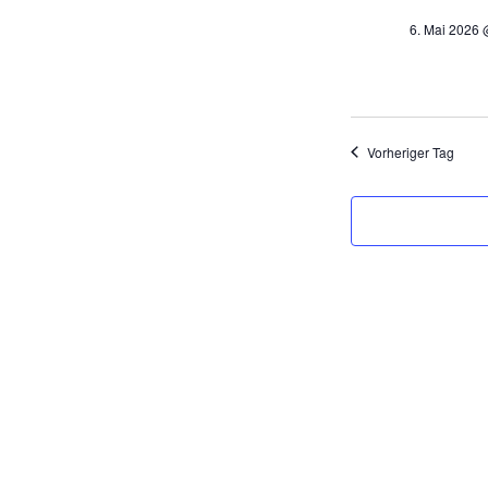
t
6. Mai 2026 
u
m
w
ä
h
Vorheriger Tag
l
e
n
.