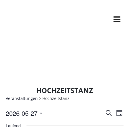
Zum
Inhalt
springen
HOCHZEITSTANZ
Veranstaltungen
Hochzeitstanz
V
V
2026-05-27
S
T
e
u
D
e
a
c
Laufend
a
r
g