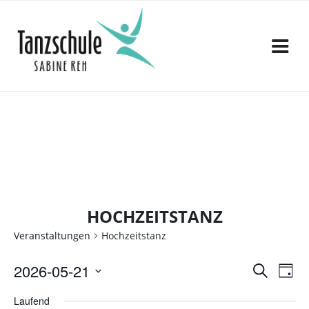
Zum
Inhalt
springen
HOCHZEITSTANZ
Veranstaltungen
Hochzeitstanz
V
V
2026-05-21
S
T
e
u
D
e
a
c
Laufend
a
r
g