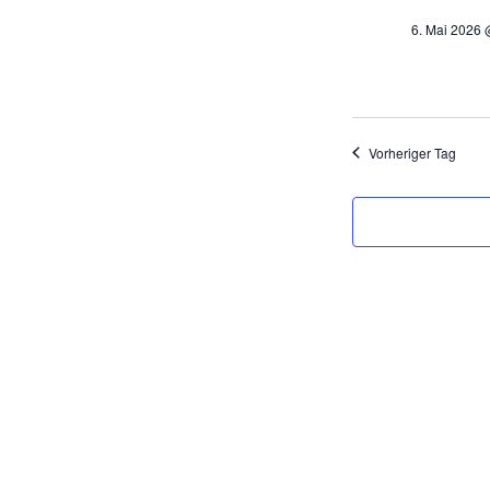
t
6. Mai 2026 
u
m
w
ä
h
Vorheriger Tag
l
e
n
.