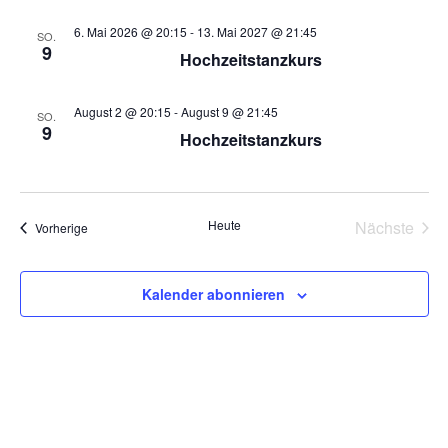
r
h
t
t
a
e
6. Mai 2026 @ 20:15
-
13. Mai 2027 @ 21:45
u
SO.
e
a
n
9
m
Hochzeitstanzkurs
s
w
n
ä
t
August 2 @ 20:15
-
August 9 @ 21:45
s
SO.
h
9
a
Hochzeitstanzkurs
l
t
l
e
a
t
n
.
u
l
Heute
Nächste
Veranstaltungen
Vorherige
n
Veransta
t
g
Kalender abonnieren
u
A
n
n
s
g
i
e
c
h