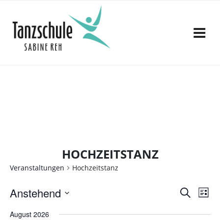
Zum
Inhalt
springen
HOCHZEITSTANZ
Veranstaltungen
Hochzeitstanz
V
V
Anstehend
S
L
e
u
D
e
i
c
August 2026
a
r
s