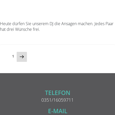
Heute dürfen Sie unserem DJ die Ansagen machen. Jedes Paar
hat drei Wünsche frei.
Beitragsnavigation
Nächste
Seite
1
Seite
TELEFON
0351/16059711
E-MAIL