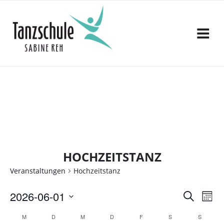
Zum
Inhalt
springen
HOCHZEITSTANZ
Veranstaltungen
Hochzeitstanz
V
V
2026-06-01
S
M
e
u
D
e
o
K
M
D
M
D
F
S
c
S
a
r
n