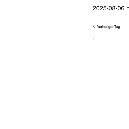
2025-08-06
D
a
Vorheriger Tag
t
u
m
w
ä
h
l
e
n
.