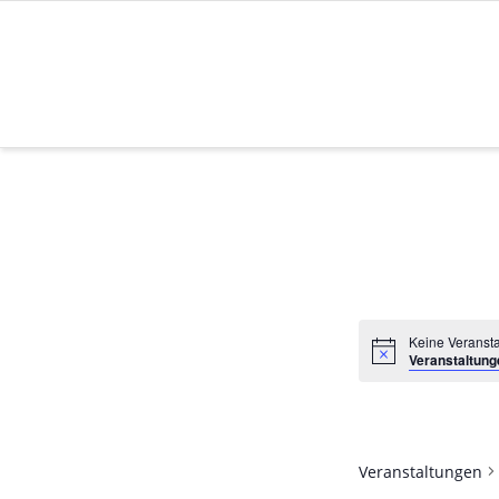
Zum
Inhalt
springen
Keine Veransta
Veranstaltung
Veranstaltungen