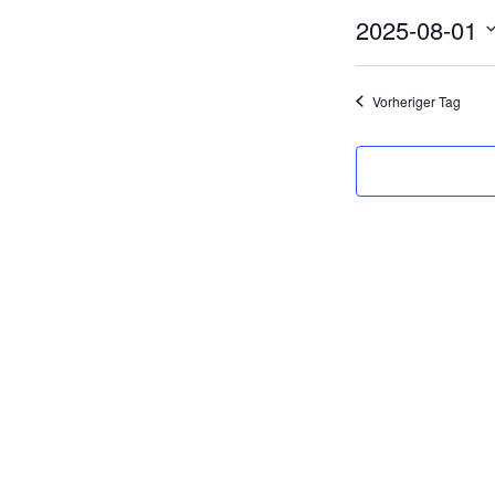
2025-08-01
D
a
Vorheriger Tag
t
u
m
w
ä
h
l
e
n
.