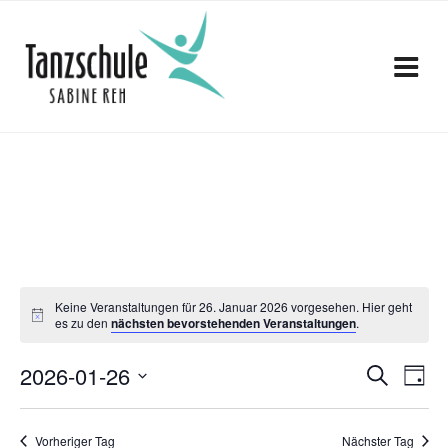
Zum
Inhalt
springen
Keine Veranstaltungen für 26. Januar 2026 vorgesehen. Hier geht
es zu den
nächsten bevorstehenden Veranstaltungen
.
V
V
2026-01-26
S
T
e
u
D
e
a
c
a
r
g
h
Vorheriger Tag
Nächster Tag
t