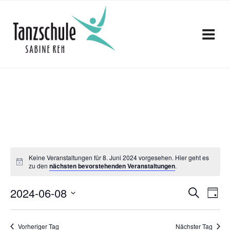
Zum
Inhalt
springen
Keine Veranstaltungen für 8. Juni 2024 vorgesehen. Hier geht es
zu den
nächsten bevorstehenden Veranstaltungen
.
V
V
2024-06-08
S
T
e
u
D
e
a
c
a
r
g
h
Vorheriger Tag
Nächster Tag
t