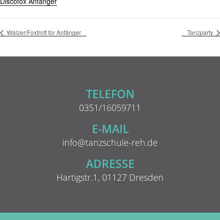
Discofox Anfänger
Walzer/Foxtrott für Anfänger
Tanzparty
TELEFON
0351/16059711
E-MAIL
info@tanzschule-reh.de
ADRESSE
Hartigstr.1, 01127 Dresden