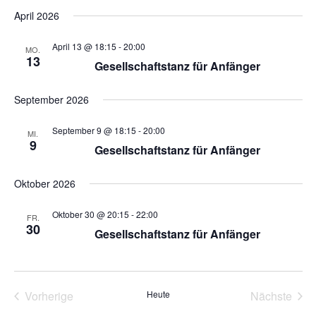
e
u
D
e
i
c
April 2026
a
r
s
r
h
t
t
a
e
April 13 @ 18:15
-
20:00
u
MO.
e
a
n
13
m
Gesellschaftstanz für Anfänger
s
w
n
ä
t
September 2026
s
h
a
l
September 9 @ 18:15
-
20:00
t
MI.
l
e
9
Gesellschaftstanz für Anfänger
a
t
n
.
u
l
Oktober 2026
n
t
Oktober 30 @ 20:15
-
22:00
g
FR.
30
Gesellschaftstanz für Anfänger
u
A
n
n
s
g
Vorherige
Heute
Nächste
i
Veranstaltungen
Veransta