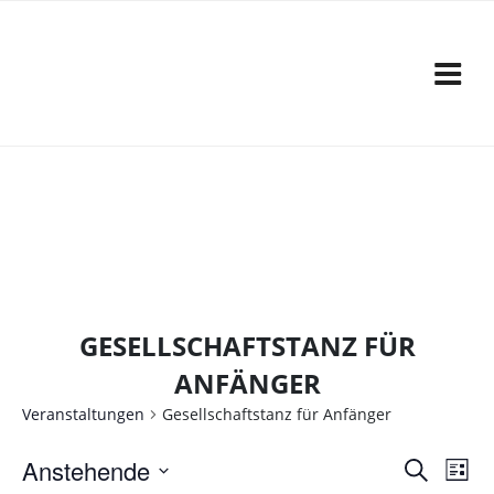
Zum
Inhalt
springen
GESELLSCHAFTSTANZ FÜR
ANFÄNGER
Veranstaltungen
Gesellschaftstanz für Anfänger
V
V
Anstehende
S
L